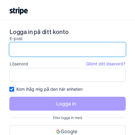
Logga in på ditt konto
E-post
email input
Lösenord
Glömt ditt lösenord?
password input
Kom ihåg mig på den här enheten
Logga in
Eller logga in med
Google